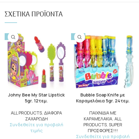
ΣΧΕΤΙΚΆ ΠΡΟΪΌΝΤΑ
-15%
-50%
Johny Bee My Star Lipstick
Bubble Soap Knife με
5gr. 12τεμ.
Καραμελάκια 5gr. 24τεμ.
ALL PRODUCTS
,
ΔΙΑΦΟΡΑ
ΠΑΙΧΝΙΔΙΑ ΜΕ
ΖΑΧΑΡΩΔΗ
ΚΑΡΑΜΕΛΑΚΙΑ
,
ALL
Συνδεθείτε για προβολή
PRODUCTS
,
SUPER
τιμής
ΠΡΟΣΦΟΡΕΣ!!!
Συνδεθείτε για προβολή