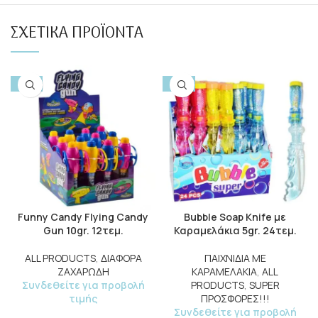
ΣΧΕΤΙΚΆ ΠΡΟΪΌΝΤΑ
-10%
-50%
Funny Candy Flying Candy
Bubble Soap Knife με
Gun 10gr. 12τεμ.
Καραμελάκια 5gr. 24τεμ.
ALL PRODUCTS
,
ΔΙΑΦΟΡΑ
ΠΑΙΧΝΙΔΙΑ ΜΕ
ΖΑΧΑΡΩΔΗ
ΚΑΡΑΜΕΛΑΚΙΑ
,
ALL
Συνδεθείτε για προβολή
PRODUCTS
,
SUPER
τιμής
ΠΡΟΣΦΟΡΕΣ!!!
Συνδεθείτε για προβολή