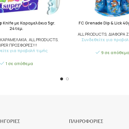
p Knife με Καραμελάκια 5gr.
FC Grenade Dip & Lick 40g
24τεμ.
ALL PRODUCTS
,
ΔΙΑΦΟΡΑ 
Ε ΚΑΡΑΜΕΛΑΚΙΑ
,
ALL PRODUCTS
,
Συνδεθείτε για προβολ
UPER ΠΡΟΣΦΟΡΕΣ!!!
είτε για προβολή τιμής
9 σε απόθεμ
1 σε απόθεμα
ΗΓΟΡΙΕΣ
ΠΛΗΡΟΦΟΡΙΕΣ