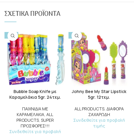
ΣΧΕΤΙΚΆ ΠΡΟΪΌΝΤΑ
-50%
-15%
Bubble Soap Knife με
Johny Bee My Star Lipstick
Καραμελάκια 5gr. 24τεμ.
5gr. 12τεμ.
ΠΑΙΧΝΙΔΙΑ ΜΕ
ALL PRODUCTS
,
ΔΙΑΦΟΡΑ
ΚΑΡΑΜΕΛΑΚΙΑ
,
ALL
ΖΑΧΑΡΩΔΗ
PRODUCTS
,
SUPER
Συνδεθείτε για προβολή
ΠΡΟΣΦΟΡΕΣ!!!
τιμής
Συνδεθείτε για προβολή