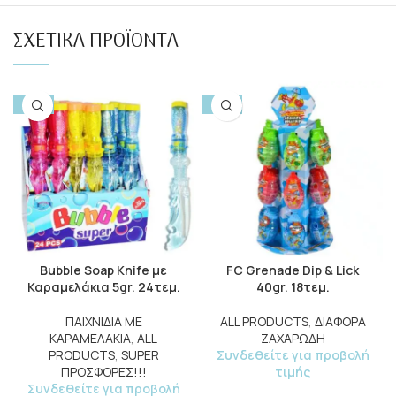
ΣΧΕΤΙΚΆ ΠΡΟΪΌΝΤΑ
-50%
-10%
Bubble Soap Knife με
FC Grenade Dip & Lick
Καραμελάκια 5gr. 24τεμ.
40gr. 18τεμ.
ΠΑΙΧΝΙΔΙΑ ΜΕ
ALL PRODUCTS
,
ΔΙΑΦΟΡΑ
ΚΑΡΑΜΕΛΑΚΙΑ
,
ALL
ΖΑΧΑΡΩΔΗ
PRODUCTS
,
SUPER
Συνδεθείτε για προβολή
ΠΡΟΣΦΟΡΕΣ!!!
τιμής
Συνδεθείτε για προβολή